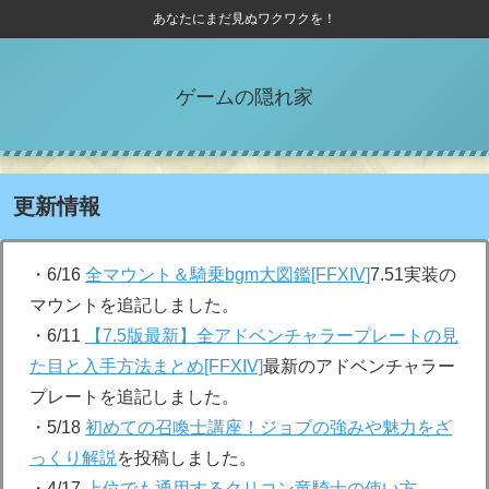
あなたにまだ見ぬワクワクを！
ゲームの隠れ家
更新情報
・6/16
全マウント＆騎乗bgm大図鑑[FFXIV]
7.51実装の
マウントを追記しました。
・6/11
【7.5版最新】全アドベンチャラープレートの見
た目と入手方法まとめ[FFXIV]
最新のアドベンチャラー
プレートを追記しました。
・5/18
初めての召喚士講座！ジョブの強みや魅力をざ
っくり解説
を投稿しました。
・4/17
上位でも通用するクリコン竜騎士の使い方