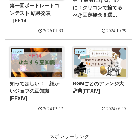
中/上級者になるため
第一回ポートレートコ
に！クリコンで捨てる
ンテスト 結果発表
べき固定観念８選
［FF14］
[FFXIV]
2026.01.30
2024.10.29
FFXIV
FFXIV
知ってほしい！！細か
BGMごとのアレンジ大
いジョブの豆知識
辞典[FFXIV]
[FFXIV]
2024.03.17
2024.05.17
スポンサーリンク