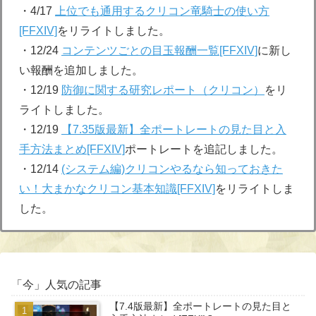
・4/17
上位でも通用するクリコン竜騎士の使い方
[FFXIV]
をリライトしました。
・12/24
コンテンツごとの目玉報酬一覧[FFXIV]
に新し
い報酬を追加しました。
・12/19
防御に関する研究レポート（クリコン）
をリ
ライトしました。
・12/19
【7.35版最新】全ポートレートの見た目と入
手方法まとめ[FFXIV]
ポートレートを追記しました。
・12/14
(システム編)クリコンやるなら知っておきた
い！大まかなクリコン基本知識[FFXIV]
をリライトしま
した。
「今」人気の記事
【7.4版最新】全ポートレートの見た目と