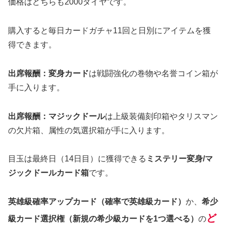
価格はどちらも2000ダイヤです。
購入すると毎日カードガチャ11回と日別にアイテムを獲
得できます。
出席報酬：変身カード
は戦闘強化の巻物や名誉コイン箱が
手に入ります。
出席報酬：マジックドール
は上級装備刻印箱やタリスマン
の欠片箱、属性の気選択箱が手に入ります。
目玉は最終日（14日目）に獲得できる
ミステリー変身/マ
ジックドールカード箱
です。
英雄級確率アップカード（確率で英雄級カード）
か、
希少
ど
級カード選択権（新規の希少級カードを1つ選べる）
の