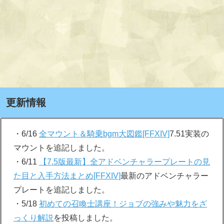
更新情報
・6/16
全マウント＆騎乗bgm大図鑑[FFXIV]
7.51実装の
マウントを追記しました。
・6/11
【7.5版最新】全アドベンチャラープレートの見
た目と入手方法まとめ[FFXIV]
最新のアドベンチャラー
プレートを追記しました。
・5/18
初めての召喚士講座！ジョブの強みや魅力をざ
っくり解説
を投稿しました。