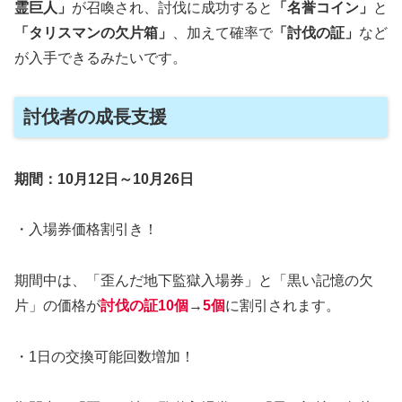
霊巨人」
が召喚され、討伐に成功すると
「名誉コイン」
と
「タリスマンの欠片箱」
、加えて確率で
「討伐の証」
など
が入手できるみたいです。
討伐者の成長支援
期間：10月12日～10月26日
・入場券価格割引き！
期間中は、「歪んだ地下監獄入場券」と「黒い記憶の欠
片」の価格が
討伐の証10個
→
5個
に割引されます。
・1日の交換可能回数増加！