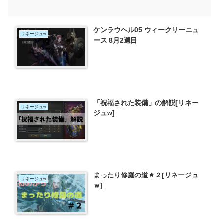
ケンラウヘル05 ウィークリーニュ
リネージュw
ース 8月2週目
「祝福された装備」の解説[リネー
リネージュw
ジュw]
まったり修羅の道＃２[リネージュ
リネージュw
ｗ]