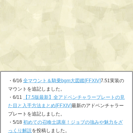
・6/16
全マウント＆騎乗bgm大図鑑[FFXIV]
7.51実装の
マウントを追記しました。
・6/11
【7.5版最新】全アドベンチャラープレートの見
た目と入手方法まとめ[FFXIV]
最新のアドベンチャラー
プレートを追記しました。
・5/18
初めての召喚士講座！ジョブの強みや魅力をざ
っくり解説
を投稿しました。