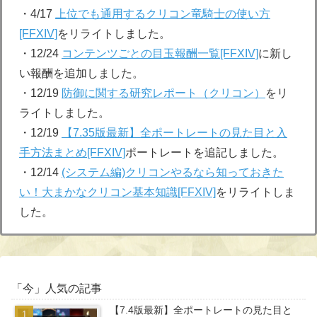
・4/17
上位でも通用するクリコン竜騎士の使い方
[FFXIV]
をリライトしました。
・12/24
コンテンツごとの目玉報酬一覧[FFXIV]
に新し
い報酬を追加しました。
・12/19
防御に関する研究レポート（クリコン）
をリ
ライトしました。
・12/19
【7.35版最新】全ポートレートの見た目と入
手方法まとめ[FFXIV]
ポートレートを追記しました。
・12/14
(システム編)クリコンやるなら知っておきた
い！大まかなクリコン基本知識[FFXIV]
をリライトしま
した。
「今」人気の記事
【7.4版最新】全ポートレートの見た目と