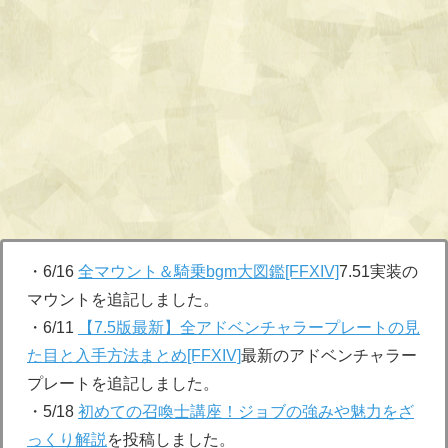
・6/16
全マウント＆騎乗bgm大図鑑[FFXIV]
7.51実装の
マウントを追記しました。
・6/11
【7.5版最新】全アドベンチャラープレートの見
た目と入手方法まとめ[FFXIV]
最新のアドベンチャラー
プレートを追記しました。
・5/18
初めての召喚士講座！ジョブの強みや魅力をざ
っくり解説
を投稿しました。