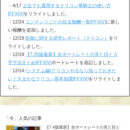
・4/17
上位でも通用するクリコン竜騎士の使い方
[FFXIV]
をリライトしました。
・12/24
コンテンツごとの目玉報酬一覧[FFXIV]
に新し
い報酬を追加しました。
・12/19
防御に関する研究レポート（クリコン）
をリ
ライトしました。
・12/19
【7.35版最新】全ポートレートの見た目と入
手方法まとめ[FFXIV]
ポートレートを追記しました。
・12/14
(システム編)クリコンやるなら知っておきた
い！大まかなクリコン基本知識[FFXIV]
をリライトしま
した。
「今」人気の記事
【7.4版最新】全ポートレートの見た目と