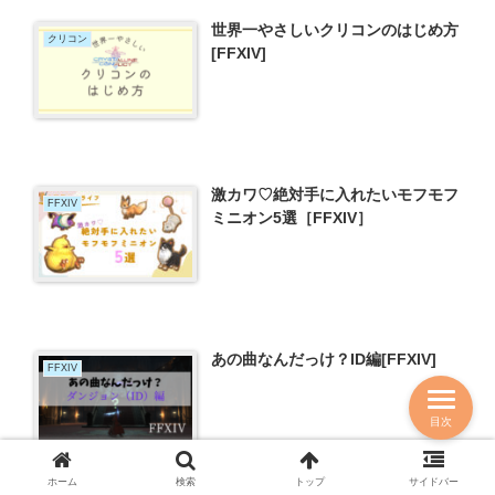
世界一やさしいクリコンのはじめ方
クリコン
[FFXIV]
激カワ♡絶対手に入れたいモフモフ
FFXIV
ミニオン5選［FFXIV］
あの曲なんだっけ？ID編[FFXIV]
FFXIV
目次
ホーム
検索
トップ
サイドバー