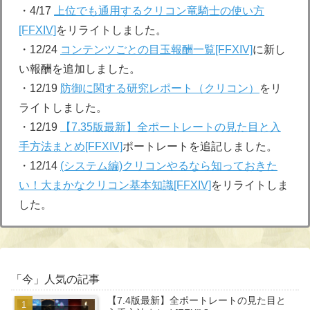
・4/17
上位でも通用するクリコン竜騎士の使い方
[FFXIV]
をリライトしました。
・12/24
コンテンツごとの目玉報酬一覧[FFXIV]
に新し
い報酬を追加しました。
・12/19
防御に関する研究レポート（クリコン）
をリ
ライトしました。
・12/19
【7.35版最新】全ポートレートの見た目と入
手方法まとめ[FFXIV]
ポートレートを追記しました。
・12/14
(システム編)クリコンやるなら知っておきた
い！大まかなクリコン基本知識[FFXIV]
をリライトしま
した。
「今」人気の記事
【7.4版最新】全ポートレートの見た目と