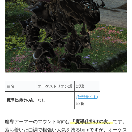
曲名
オーケストリオン譜
試聴
(外部サイト)
魔導仕掛けの友
なし
52番
魔導アーマーのマウントbgmは
「魔導仕掛けの友」
です。
落ち着いた曲調で根強い人気を誇るbgmですが、オーケス