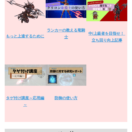
ランカーの教える竜騎
中/上級者を目指せ！
もっと上達するために
士
立ち回り向上記事
タゲ付け講座～応用編
防御の使い方
～