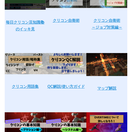
クリコン自衛術
クリコン自衛術
毎日クリコン豆知識📚
～ジョブ対策編～
のイッキ見
クリコン用語集
QC解説/
使い方ガイド
マップ解説