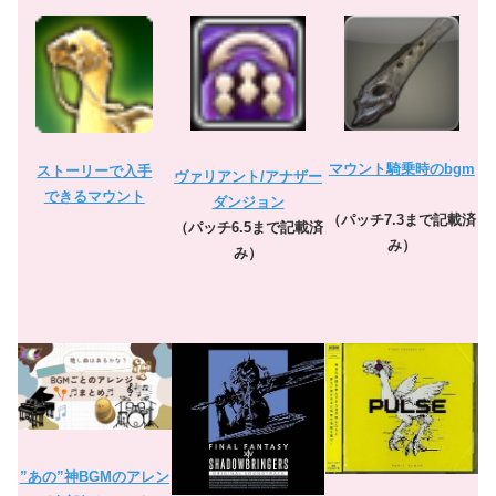
マウント騎乗時のbgm
ストーリーで入手
ヴァリアント/アナザー
できるマウント
ダンジョン
（パッチ7.3まで記載済
（パッチ6.5まで記載済
み）
み）
”あの”神BGMのアレン