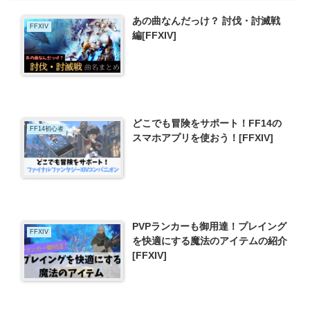
あの曲なんだっけ？ 討伐・討滅戦
FFXIV
編[FFXIV]
どこでも冒険をサポート！FF14の
FF14初心者
スマホアプリを使おう！[FFXIV]
PVPランカーも御用達！プレイング
FFXIV
を快適にする魔法のアイテムの紹介
[FFXIV]