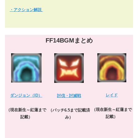
・アクション解説
FF14BGMまとめ
レイド
ダンジョン（ID）
討伐・討滅戦
（現在新生～紅蓮まで
（現在新生～紅蓮まで
（パッチ6.5まで記載済
記載）
記載）
み）