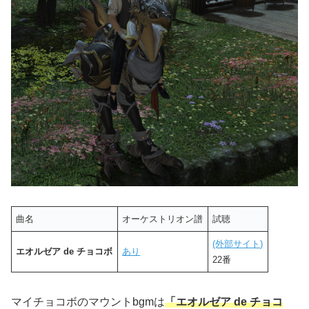
曲名
オーケストリオン譜
試聴
(外部サイト)
エオルゼア de チョコボ
あり
22番
マイチョコボのマウントbgmは
「エオルゼア de チョコ