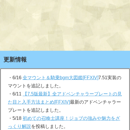
更新情報
・6/16
全マウント＆騎乗bgm大図鑑[FFXIV]
7.51実装の
マウントを追記しました。
・6/11
【7.5版最新】全アドベンチャラープレートの見
た目と入手方法まとめ[FFXIV]
最新のアドベンチャラー
プレートを追記しました。
・5/18
初めての召喚士講座！ジョブの強みや魅力をざ
っくり解説
を投稿しました。