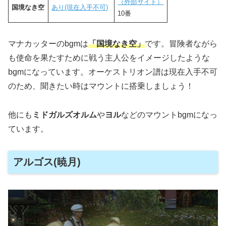
（外部サイト）
国境なき空
あり(現在入手不可)
10番
マナカッターのbgmは
「国境なき空」
です。冒険者ながら
も使命を果たすために戦う主人公をイメージしたような
bgmになっています。オーケストリオン譜は現在入手不可
のため、聞きたい時はマウントに搭乗しましょう！
他にも
ミドガルズオルム
や
ヨル
などのマウントbgmになっ
ています。
アルゴス(暁月)