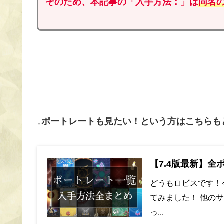
そのため、
本記事
の「
入手
方法
：
」は
同名
↓ポートレートも見たい！という方はこちらも
【7.4版最新】全
どうもロビスです！
てみました！ 他の
っ...