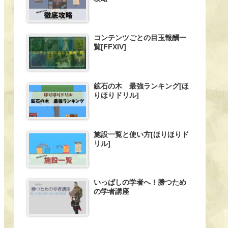
コンテンツごとの目玉報酬一
覧[FFXIV]
鉱石の木 最強ランキング[ほ
りほりドリル]
施設一覧と使い方[ほりほりド
リル]
いっぱしの学者へ！勝つため
の学者講座