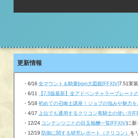
更新情報
・6/16
全マウント＆騎乗bgm大図鑑[FFXIV]
7.51
・6/11
【7.5版最新】全アドベンチャラープレートの見
・5/18
初めての召喚士講座！ジョブの強みや魅力を
・4/17
上位でも通用するクリコン竜騎士の使い方[FFX
・12/24
コンテンツごとの目玉報酬一覧[FFXIV]
に新
・12/19
防御に関する研究レポート（クリコン）
を