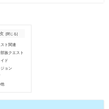
次
エスト関連
好部族クエスト
レイド
ンジョン
市
の他