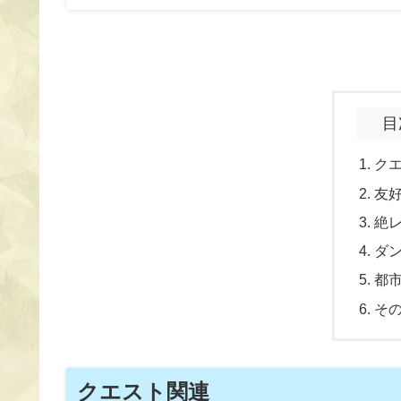
目
ク
友
絶
ダ
都
そ
クエスト関連