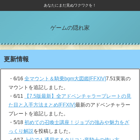
あなたにまだ見ぬワクワクを！
ゲームの隠れ家
更新情報
・6/16
全マウント＆騎乗bgm大図鑑[FFXIV]
7.51実装の
マウントを追記しました。
・6/11
【7.5版最新】全アドベンチャラープレートの見
た目と入手方法まとめ[FFXIV]
最新のアドベンチャラー
プレートを追記しました。
・5/18
初めての召喚士講座！ジョブの強みや魅力をざ
っくり解説
を投稿しました。
・4/17
上位でも通用するクリコン竜騎士の使い方