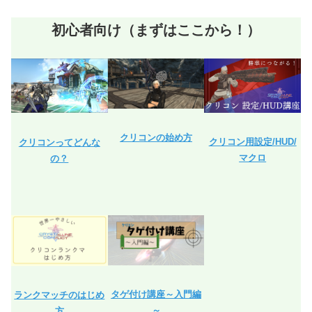
初心者向け（まずはここから！）
クリコンの始め方
クリコン用設定/HUD/
クリコンってどんな
マクロ
の？
タゲ付け講座～入門編
ランクマッチのはじめ
～
方