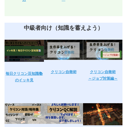
中級者向け（知識を蓄えよう）
クリコン自衛術
クリコン自衛術
毎日クリコン豆知識📚
～ジョブ対策編～
のイッキ見