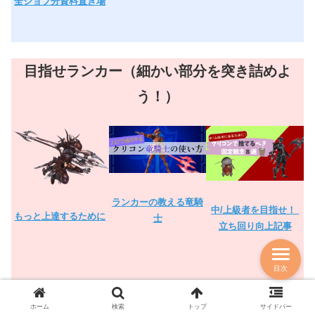
全ジョブ分資料置き場
目指せランカー（細かい部分を突き詰めよ
う！）
ランカーの教える竜騎
中/上級者を目指せ！
もっと上達するために
士
立ち回り向上記事
目次
ホーム
検索
トップ
サイドバー