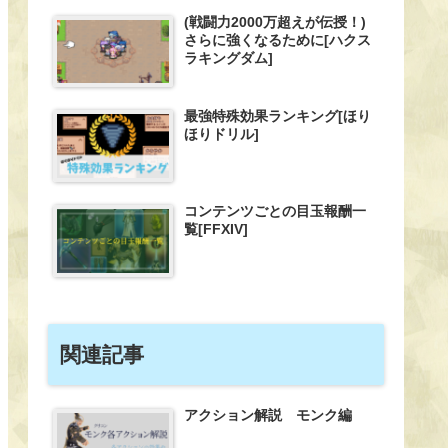
(戦闘力2000万超えが伝授！)
さらに強くなるために[ハクス
ラキングダム]
最強特殊効果ランキング[ほり
ほりドリル]
コンテンツごとの目玉報酬一
覧[FFXIV]
関連記事
アクション解説 モンク編