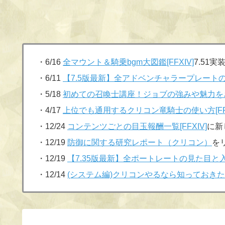
・6/16
全マウント＆騎乗bgm大図鑑[FFXIV]
7.51
・6/11
【7.5版最新】全アドベンチャラープレートの見
・5/18
初めての召喚士講座！ジョブの強みや魅力を
・4/17
上位でも通用するクリコン竜騎士の使い方[FFX
・12/24
コンテンツごとの目玉報酬一覧[FFXIV]
に新
・12/19
防御に関する研究レポート（クリコン）
を
・12/19
【7.35版最新】全ポートレートの見た目と入手
・12/14
(システム編)クリコンやるなら知っておきたい