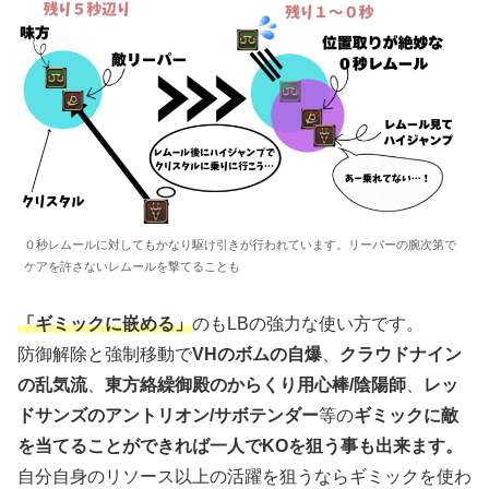
０秒レムールに対してもかなり駆け引きが行われています。リーパーの腕次第で
ケアを許さないレムールを撃てることも
「ギミックに嵌める」
のもLBの強力な使い方です。
防御解除と強制移動で
VHのボムの自爆
、
クラウドナイン
の乱気流
、
東方絡繰御殿のからくり用心棒/陰陽師
、
レッ
ドサンズのアントリオン/サボテンダー
等の
ギミックに敵
を当てることができれば一人でKOを狙う事も出来ます。
自分自身のリソース以上の活躍を狙うならギミックを使わ