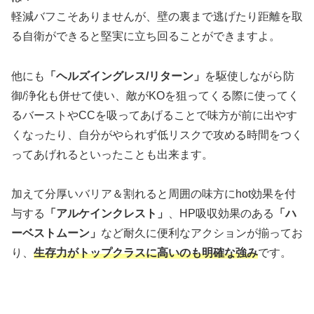
軽減バフこそありませんが、壁の裏まで逃げたり距離を取
る自衛ができると堅実に立ち回ることができますよ。
他にも
「ヘルズイングレス/リターン」
を駆使しながら防
御/浄化も併せて使い、敵がKOを狙ってくる際に使ってく
るバーストやCCを吸ってあげることで味方が前に出やす
くなったり、自分がやられず低リスクで攻める時間をつく
ってあげれるといったことも出来ます。
加えて分厚いバリア＆割れると周囲の味方にhot効果を付
与する
「アルケインクレスト」
、HP吸収効果のある
「ハ
ーベストムーン」
など耐久に便利なアクションが揃ってお
り、
生存力がトップクラスに高いのも明確な強み
です。