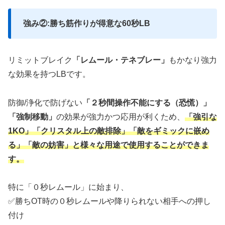
強み②:勝ち筋作りが得意な60秒LB
リミットブレイク
「レムール・テネブレー」
もかなり強力
な効果を持つLBです。
防御/浄化で防げない
「２秒間操作不能にする（恐慌）」
「強制移動」
の効果が強力かつ応用が利くため、
「強引な
1KO」「クリスタル上の敵排除」「敵をギミックに嵌め
る」「敵の妨害」と様々な用途で使用することができま
す。
特に「０秒レムール」に始まり、
✅勝ちOT時の０秒レムールや降りられない相手への押し
付け