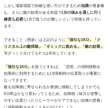
しかし場面場面で的確な使い方ができるため
知識
や
引き出
し
、さらに敵の妨害がある前提で
LBの強みを通しに行く
練度も必要
なLBで扱うのが難しいという特徴も持ってい
ます。
できること（用途）は上記のように
「強引な1KO」「ク
リスタル上の敵排除」「ギミックに嵌める」「敵の妨害」
等ざっくり分けても4つは存在しています。
「強引な1KO」
を狙うとすれば、「恐慌」の強制移動を
効果的に利用するためにもLB発動時の位置取りが重要に
なってきます。
敵を自陣側に寄せられるか奥側に移動してしまうかでも
KO率はかなり変わってくるため、自陣側（味方が攻撃し
やすい位置だったりヒーラーがケアできない自陣の壁裏）
に強制移動させることを心がけましょう。