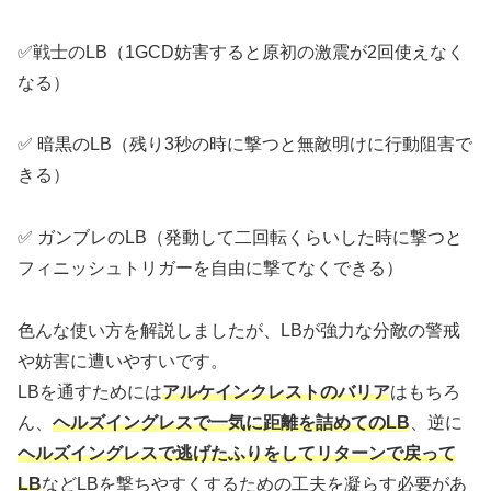
✅戦士のLB（1GCD妨害すると原初の激震が2回使えなく
なる）
✅ 暗黒のLB（残り3秒の時に撃つと無敵明けに行動阻害で
きる）
✅ ガンブレのLB（発動して二回転くらいした時に撃つと
フィニッシュトリガーを自由に撃てなくできる）
色んな使い方を解説しましたが、LBが強力な分敵の警戒
や妨害に遭いやすいです。
LBを通すためには
アルケインクレストのバリア
はもちろ
ん、
ヘルズイングレスで一気に距離を詰めてのLB
、逆に
ヘルズイングレスで逃げたふりをしてリターンで戻って
LB
などLBを撃ちやすくするための工夫を凝らす必要があ