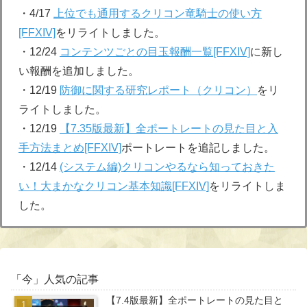
・4/17
上位でも通用するクリコン竜騎士の使い方
[FFXIV]
をリライトしました。
・12/24
コンテンツごとの目玉報酬一覧[FFXIV]
に新し
い報酬を追加しました。
・12/19
防御に関する研究レポート（クリコン）
をリ
ライトしました。
・12/19
【7.35版最新】全ポートレートの見た目と入
手方法まとめ[FFXIV]
ポートレートを追記しました。
・12/14
(システム編)クリコンやるなら知っておきた
い！大まかなクリコン基本知識[FFXIV]
をリライトしま
した。
「今」人気の記事
【7.4版最新】全ポートレートの見た目と