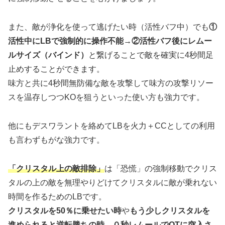
また、敵が浄化を使って逃げたい時（活性バフ中）でも
①
活性中にLBで強制的に操作不能→②活性バフ後にレムー
ルサイズ（バインド）
と繋げることで敵を確実に4秒間足
止めすることができます。
味方と共に4秒間無防備な敵を攻撃して味方の攻撃リソー
スを温存しつつKOを狙うといった使い方も強力です。
他にもデスワラントを絡めてLBを火力＋CCとしての利用
も言わずもがな強力です。
「クリスタル上の敵排除」
は「恐慌」の強制移動でクリス
タルの上の敵を無理やりどけてクリスタルに敵が乗れない
時間を作るためのLBです。
クリスタルを50％に乗せたい時
や
もう少しクリスタルを
進められると逆転勝ちの時
、
０秒レムールでOTに突入さ