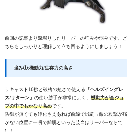
前回の記事より深堀りしたリーパーの強みや弱みです。ど
ちらもしっかりと理解して立ち回るようにしましょう！
強み①:機動力/生存力の高さ
リキャスト10秒と破格の短さで使える
「ヘルズイングレ
ス/リターン」
の使い勝手が非常によく、
機動力が全ジョ
ブの中でもかなり高め
です。
防御が無くても浄化さえあれば前線で戦闘→敵の攻撃が届
かない位置に一瞬で離脱といった芸当はリーパーならで
は！