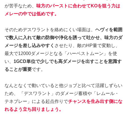
が苦手なため、
味方のバーストに合わせてKOを狙う力は
メレーの中では低めです。
そのためデスワラントを絡めにくい場面は、
ヘヴィを範囲
で数人に入れて敵の防御や浄化を誘って吐かせ、味方のダ
メージを差し込みやすく
させたり、敵のHP量で変動し、
最大で12000ダメージとなる「ハーベストムーン」を使
い、
1GCD単位で少しでも高ダメージを出すことを意識す
ることが重要
です。
なんとなくで動いていると他ジョブと比べて活躍しずらい
ため、 「デスワラント」のダメージ蓄積や「レムール・
テネブレー」による起点作りで
チャンスを生み出す側にな
れるよう立ち回りましょう。