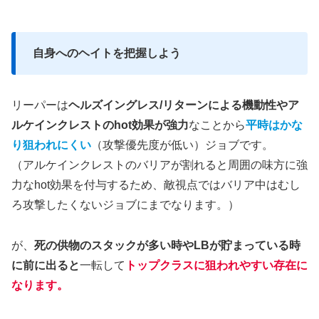
自身へのヘイトを把握しよう
リーパーは
ヘルズイングレス/リターンによる機動性やア
ルケインクレストのhot効果が強力
なことから
平時はかな
り狙われにくい
（攻撃優先度が低い）ジョブです。
（アルケインクレストのバリアが割れると周囲の味方に強
力なhot効果を付与するため、敵視点ではバリア中はむし
ろ攻撃したくないジョブにまでなります。）
が、
死の供物のスタックが多い時やLBが貯まっている時
に前に出ると
一転して
トップクラスに狙われやすい存在に
なります。