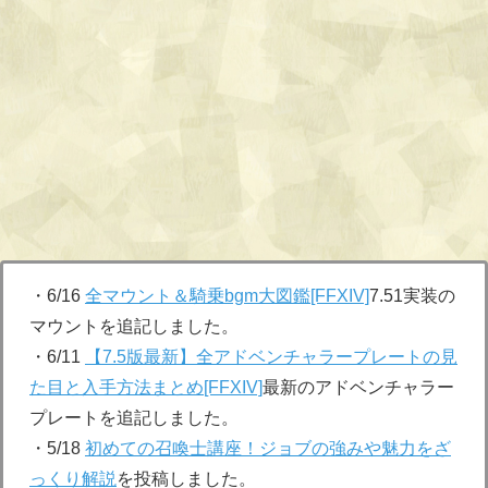
・6/16
全マウント＆騎乗bgm大図鑑[FFXIV]
7.51実装の
マウントを追記しました。
・6/11
【7.5版最新】全アドベンチャラープレートの見
た目と入手方法まとめ[FFXIV]
最新のアドベンチャラー
プレートを追記しました。
・5/18
初めての召喚士講座！ジョブの強みや魅力をざ
っくり解説
を投稿しました。