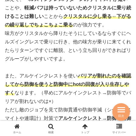
ことや、
軽減バフは持っていないためクリスタルに乗り続
けることは難しい
ことから
クリスタルに少し乗る⇔下がる
の繰り返しでちょこちょこ乗る
のが強力です。
味方がクリスタルから降りたそうにしているならすぐにヘ
ルズイングレスで乗りに行き、他の味方が乗りに来てくれ
たらリターンですぐに離脱、という立ち回りができればリ
グループがしやすいですよ。
また、アルケインクレストを使い
バリアが割れたのを確認
してから防御を使うと防御中にhotの回復が入り生存しや
すく
なります。（早めにアルケインクレスト→防御等でバ
リアが割れないのは×）
ただし敵のジョブを見て防御貫通や防御半減（シールドス
目次
マイトや連環計）対策で
アルケインクレスト→防御で防御
中に受けるダメージのケアをするのもありです。
ホーム
検索
トップ
サイドバー
（早めにアルケインクレスト→防御等でバリアが割れない